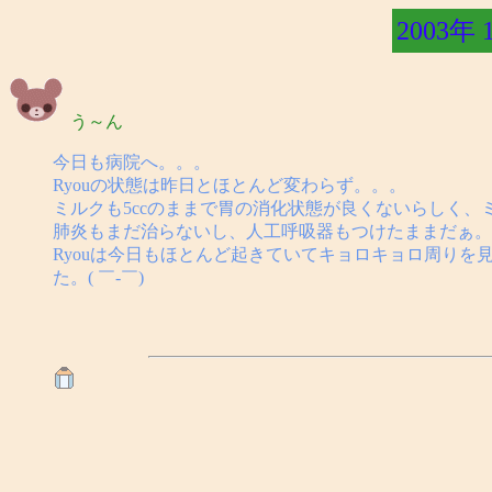
2003年 
う～ん
今日も病院へ。。。
Ryouの状態は昨日とほとんど変わらず。。。
ミルクも5ccのままで胃の消化状態が良くないらしく、
肺炎もまだ治らないし、人工呼吸器もつけたままだぁ。
Ryouは今日もほとんど起きていてキョロキョロ周り
た。( ￣-￣)