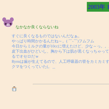
2003年 
なかなか良くならないね
すぐに良くなるものではないんだなぁ。
やっぱり時間かかるんだね～。( ￣-￣)フムフム
今日からミルクの量が10ccに増えたけど、少な～っ。。
皮下出血がひどいし、胸から下は肌が黒くなっちゃって
るでオセロだｗ
Ryouは歯が生えてるので、人工呼吸器の管をカミカ
クマをつくっていた(。＿