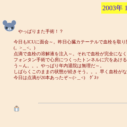
2003年 
やっぱりまた手術！？
今日もICUに面会～。昨日心臓カテーテルで血栓を取
(。>＿<。)
点滴で血栓の溶解液を注入～。それで血栓が完全になく
フォンタン手術で心房につくったトンネルに穴をあける
う～ん。。。やっぱり年内退院は無理だ～。
しばらくこのままの状態が続きそう。。。早く血栓がな
今日は点滴が20本あったぞ～(>＿<)ゞｸﾞｽｯ