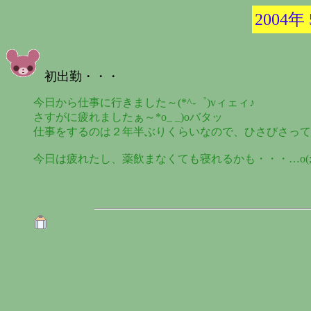
2004年
初出勤・・・
今日から仕事に行きました～(*^-゜)vィェィ♪
さすがに疲れましたぁ～*o_ _)oバタッ
仕事をするのは２年半ぶりくらいなので、ひさびさって
今日は疲れたし、薬飲まなくても寝れるかも・・・…o(;-_