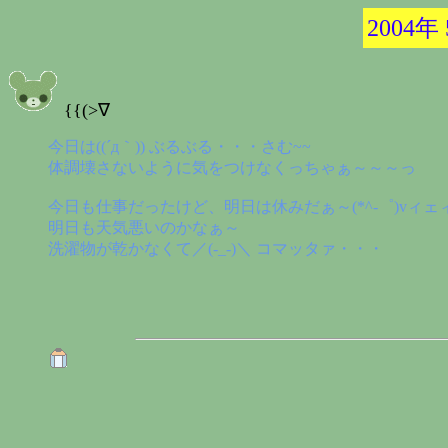
2004年
{{(>∇
今日は((´д｀)) ぶるぶる・・・さむ~~
体調壊さないように気をつけなくっちゃぁ～～～っ
今日も仕事だったけど、明日は休みだぁ～(*^-゜)vィェ
明日も天気悪いのかなぁ～
洗濯物が乾かなくて／(-_-)＼ コマッタァ・・・