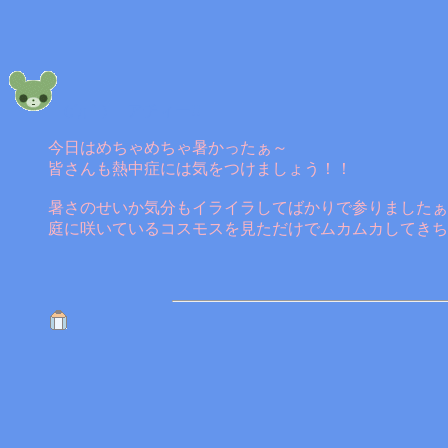
(;´д｀)ゞ アチィー!!
今日はめちゃめちゃ暑かったぁ～
皆さんも熱中症には気をつけましょう！！
暑さのせいか気分もイライラしてばかりで参りましたぁ
庭に咲いているコスモスを見ただけでムカムカしてきちゃったり