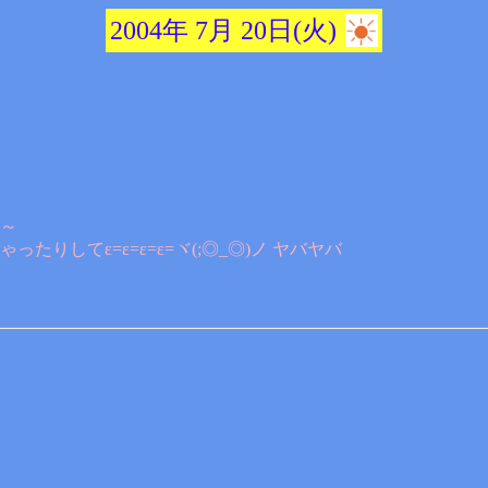
2004年 7月 20日(火)
～
してε=ε=ε=ε=ヾ(;◎_◎)ノ ヤバヤバ