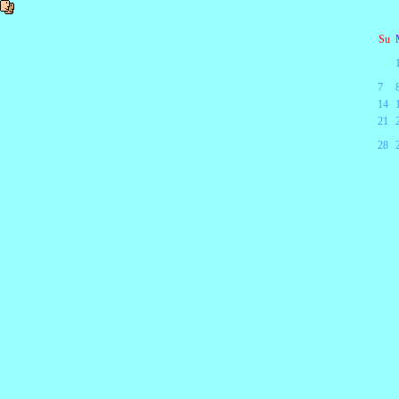
Su
7
14
21
28