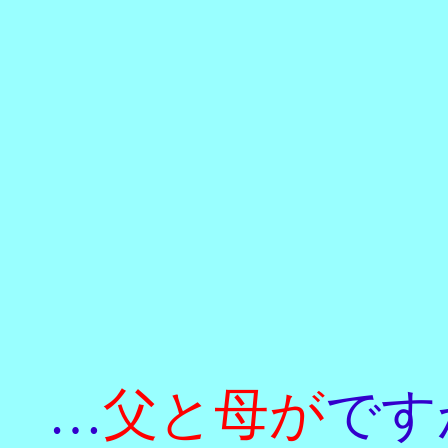
…
父と母が
です