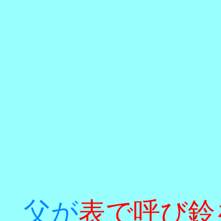
父が
表で呼び鈴