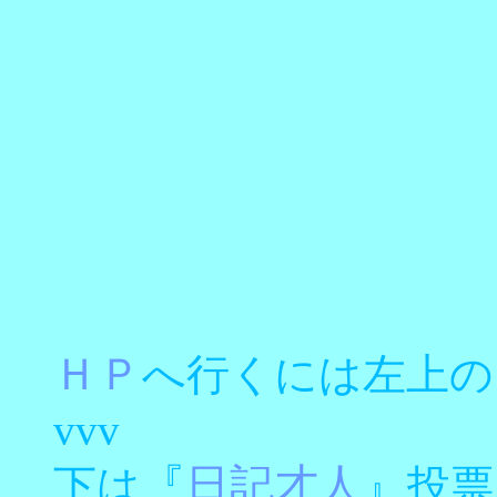
ＨＰ
へ行くには左上の
vvv
『
日記才人
』
下は
投票