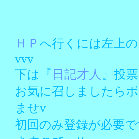
ＨＰ
へ行くには左上の
vvv
『
日記才人
』
下は
投票
お気に召しましたらポ
ませv
初回のみ登録が必要で