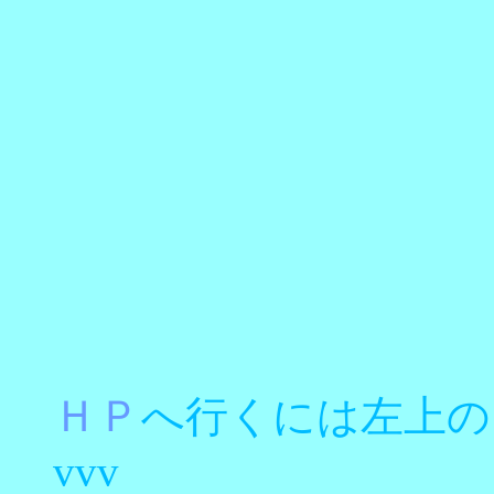
ＨＰ
へ行くには左上の
vvv