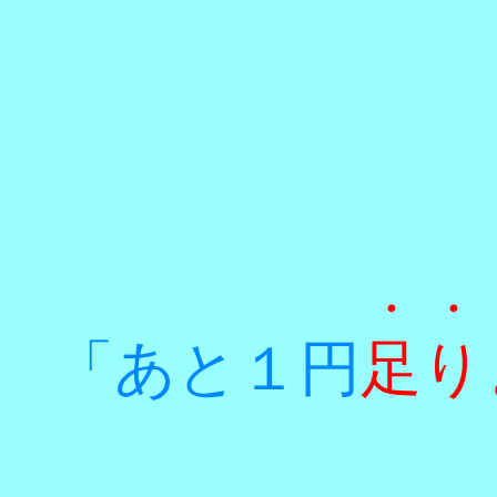
・・
「あと１円
足り