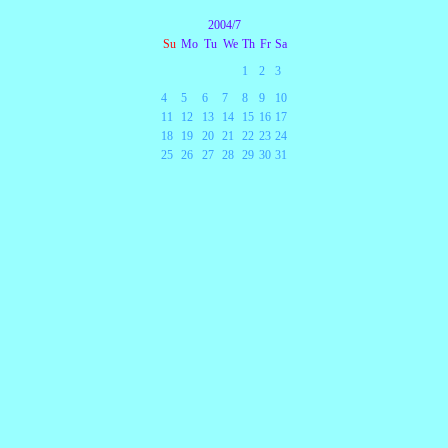
2004/7
Su
Mo
Tu
We
Th
Fr
Sa
1
2
3
4
5
6
7
8
9
10
11
12
13
14
15
16
17
18
19
20
21
22
23
24
25
26
27
28
29
30
31