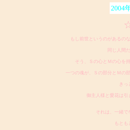
2004
もし前世というのがあるの
同じ人間
そう、Ｓの心とＭの心を
一つの魂が、Ｓの部分とＭの
きっ
御主人様と愛花は引
それは、一緒で
もとも