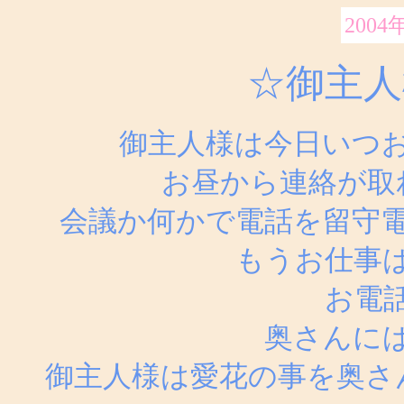
2004
☆御主人
御主人様は今日いつ
お昼から連絡が取
会議か何かで電話を留守
もうお仕事
お電
奥さんに
御主人様は愛花の事を奥さ