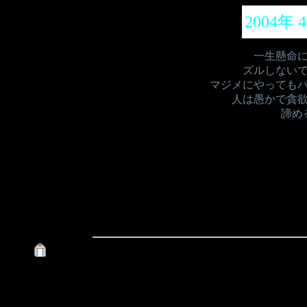
2004年 
一生懸命
ズルしない
マジメにやっても
人は愚かで貪
諦め