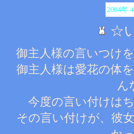
2004年 
☆
御主人様の言いつけ
御主人様は愛花の体
ん
今度の言い付けは
その言い付けが、彼
か