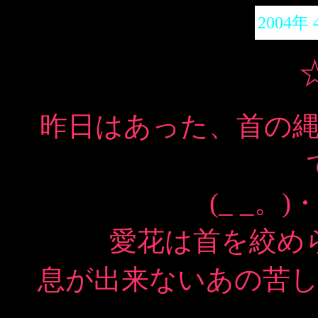
2004年 
昨日はあった、首の
(_ _。
愛花は首を絞め
息が出来ないあの苦