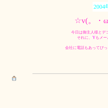
2004
☆v(。・
今日は御主人様とデコ
Y
それに、
もメー
会社に電話もあってびっ