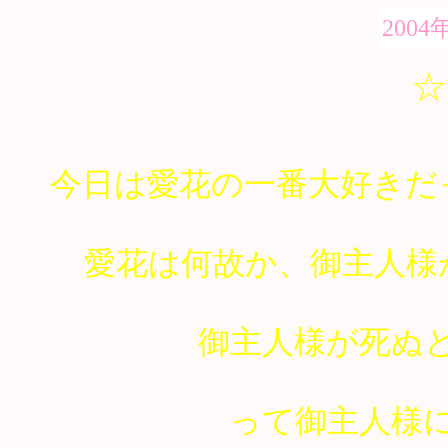
2004
☆
今日は愛花の一番大好きだ
愛花は何故か、御主人様
御主人様が死ぬ
って御主人様