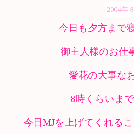
2004年 
今日も夕方まで
御主人様のお仕
愛花の大事な
8時くらいま
今日MJを上げてくれる