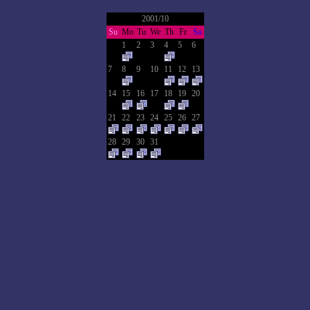
2001/10
Su
Mo
Tu
We
Th
Fr
Sa
1
2
3
4
5
6
7
8
9
10
11
12
13
14
15
16
17
18
19
20
21
22
23
24
25
26
27
28
29
30
31