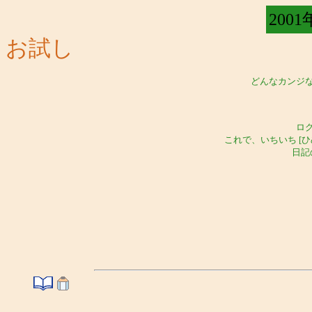
2001
お試し
どんなカンジ
ロ
これで、いちいち [
日記