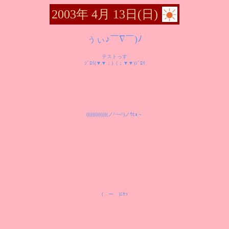
2003年 4月 13日(日)
ぅぃ♪￣∇￣)ﾉ
テストっす
ｼﾞﾛﾘ(▼▼；)（；▼▼)ｼﾞﾛﾘ
((((((((((((((ノ^￢^)ノｳﾋｮ～
(￣ー￣)ﾆﾔｯ