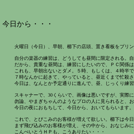
今日から・・・
火曜日（今日）、早朝、櫛下の店頭、置き看板をプリン
自分の楽器の練習は、どうしても昼間に限定される。自
だから、貴重な昼間は、練習にしたいので、ＰＣ関係は
これも、早朝出ないとダメ。５時、もしくは、４時半で
７時なんかに起きて、やっていると、昼近くまで忙殺さ
今日は、なんとか予定通りに進んで、昼、じっくり練習
スキャナーで、30くらいで、画像は悪いですが、実際
勿論、やまぎちゃんのようなプロの人に見られると、お
今日の夜におもちして、今日から、おいてもらいます。
これで、とびこみのお客様が増えて欲しい。櫛下は今日
まず飛び込みのお客様が増え、その中から、おなじみに
こんぺいとうＨＰも、こうありたい・・・