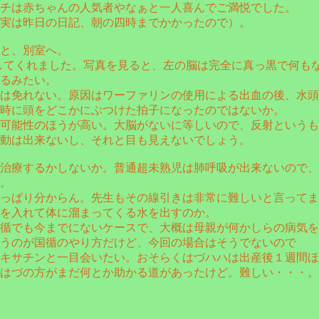
チは赤ちゃんの人気者やなぁと一人喜んでご満悦でした。
実は昨日の日記、朝の四時までかかったので）。
と、別室へ。
してくれました。写真を見ると、左の脳は完全に真っ黒で何も
るみたい。
は免れない。原因はワーファリンの使用による出血の後、水頭
時に頭をどこかにぶつけた拍子になったのではないか。
可能性のほうが高い。大脳がないに等しいので、反射というも
動は出来ないし、それと目も見えないでしょう。
治療するかしないか。普通超未熟児は肺呼吸が出来ないので、
。
っぱり分からん。先生もその線引きは非常に難しいと言ってま
を入れて体に溜まってくる水を出すのか。
循でも今までにないケースで、大概は母親が何かしらの病気を
うのが国循のやり方だけど、今回の場合はそうでないので
キサチンと一目会いたい。おそらくはづハハは出産後１週間ほ
はづの方がまだ何とか助かる道があったけど。難しい・・・。