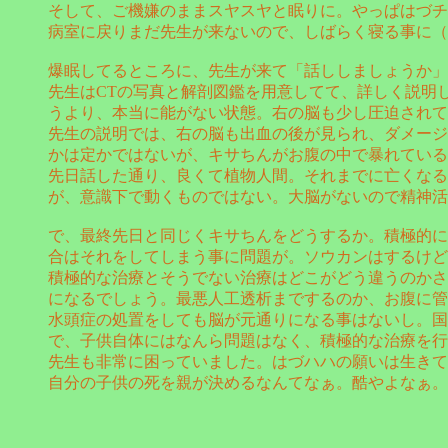
そして、ご機嫌のままスヤスヤと眠りに。やっぱはづチ
病室に戻りまだ先生が来ないので、しばらく寝る事に（
爆眠してるところに、先生が来て「話ししましょうか」
先生はCTの写真と解剖図鑑を用意してて、詳しく説明
うより、本当に能がない状態。右の脳も少し圧迫されて
先生の説明では、右の脳も出血の後が見られ、ダメージ
かは定かではないが、キサちんがお腹の中で暴れている
先日話した通り、良くて植物人間。それまでに亡くなる
が、意識下で動くものではない。大脳がないので精神活
で、最終先日と同じくキサちんをどうするか。積極的に
合はそれをしてしまう事に問題が。ソウカンはするけど
積極的な治療とそうでない治療はどこがどう違うのかさ
になるでしょう。最悪人工透析までするのか、お腹に管
水頭症の処置をしても脳が元通りになる事はないし。国
で、子供自体にはなんら問題はなく、積極的な治療を行
先生も非常に困っていました。はづハハの願いは生きて
自分の子供の死を親が決めるなんてなぁ。酷やよなぁ。