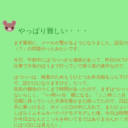
やっぱり難しい・・・
まず最初に、メールが繋がるようになりました。設定の
（？）の問題やったみたいです。
今日、午前中にはづハハから連絡があって、昨日のCT
仕事で大垣のほうまで行っていて帰り道の途中なので、
はづハハは、検査のためもうひとつお弁当箱をぶら下げ
で、話だけになりますけど」だって。
先生の都合のつくまで時間があったので、まずはづハハ
ないらしく、『○○時○○分 横になる』『△△時△△
日曜に持っていった天津甘栗がまだ残ってたので、日記
手に乗っけると、ポイっと口の中に入れて、またひょい
しばらくムキムキパクパクモグモグした後、今日は時間
が今日はなんとこっちを向いてるではありませんか！ガ
にはづ父には見えた）。