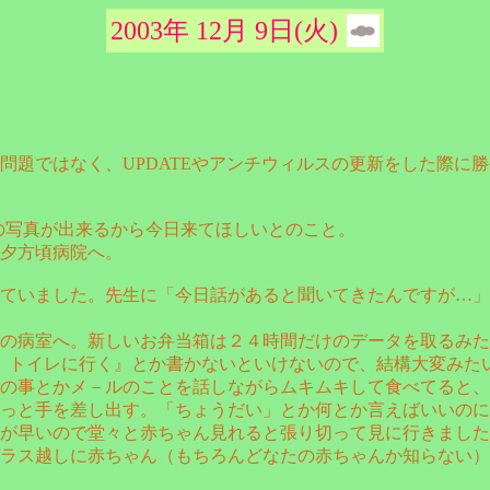
2003年 12月 9日(火)
問題ではなく、UPDATEやアンチウィルスの更新をした際に
の写真が出来るから今日来てほしいとのこと。
夕方頃病院へ。
ていました。先生に「今日話があると聞いてきたんですが…」
の病室へ。新しいお弁当箱は２４時間だけのデータを取るみた
分 トイレに行く』とか書かないといけないので、結構大変みた
の事とかメ－ルのことを話しながらムキムキして食べてると、
っと手を差し出す。「ちょうだい」とか何とか言えばいいのに
が早いので堂々と赤ちゃん見れると張り切って見に行きました
ラス越しに赤ちゃん（もちろんどなたの赤ちゃんか知らない）