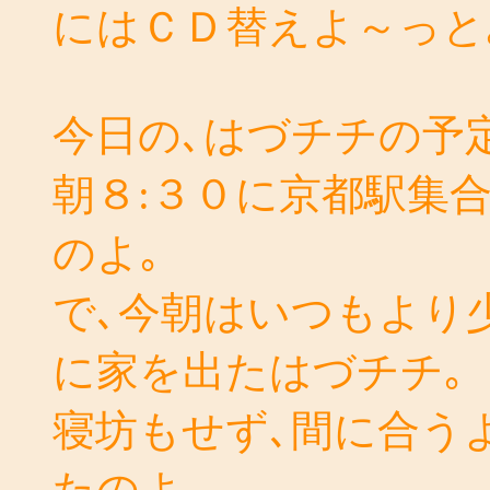
にはＣＤ替えよ～っと
今日の､はづチチの予定
朝８:３０に京都駅集
のよ｡
で､今朝はいつもより
に家を出たはづチチ｡
寝坊もせず､間に合う
たのよ｡