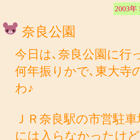
2003年
奈良公園
今日は､奈良公園に行
何年振りかで､東大寺
わ♪
ＪＲ奈良駅の市営駐車
には入らなかったけど