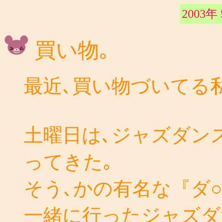
2003年
買い物｡
最近､買い物づいてる私
土曜日は､ジャズダンス
ってきた｡
そう､かの有名な『ダ
一緒に行ったジャズダ