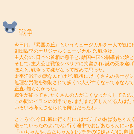
戦争
今日は､『異国の丘』というミュージカルを一人で観に
劇団四季のオリジナルミュージカルで､戦争物｡
主人公の､日本の首相の息子と､敵国中国の指導者の娘と
そして､主人公は戦後シベリアに拘留され､謎の死を遂げ
ほんと､戦争って嫌だなって改めて思った｡
太平洋戦争の話なんだけど､戦後に､たくさんの兵士が
無理な労働を強制されて多くの人が亡くなってるなんて
正直､知らなかった｡
戦争が終っても､たくさんの人が亡くなったりしてるの
この間のイランの戦争でも､まだまだ苦しんでる人はた
いろいろ考えさせられる舞台だったわ…
ところで､今日､観に行く前に､はづチチのおばあちゃ
送っていったのよ｡でね､行く途中でおばあちゃんにいき
「○○ちゃんや､△△ちゃん(はづチチの従妹さん)に､