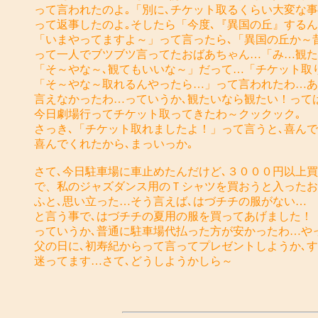
って言われたのよ｡「別に､チケット取るくらい大変な
って返事したのよ｡そしたら「今度､『異国の丘』する
「いまやってますよ～」って言ったら､「異国の丘か～
って一人でブツブツ言ってたおばあちゃん…「み…観た
「そ～やな～､観てもいいな～」だって…「チケット取
「そ～やな～取れるんやったら…」って言われたわ…あ
言えなかったわ…っていうか､観たいなら観たい！って
今日劇場行ってチケット取ってきたわ～クックック｡
さっき､「チケット取れましたよ！」って言うと､喜ん
喜んでくれたから､まっいっか｡
さて､今日駐車場に車止めたんだけど､３０００円以上買
で、私のジャズダンス用のＴシャツを買おうと入ったお
ふと､思い立った…そう言えば､はづチチの服がない…
と言う事で､はづチチの夏用の服を買ってあげました！
っていうか､普通に駐車場代払った方が安かったわ…や
父の日に､初寿紀からって言ってプレゼントしようか､
迷ってます…さて､どうしようかしら～