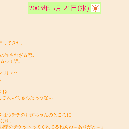
2003年 5月 21日(水)
行ってきた。
の許されざる恋｡
るって話｡
シベリアで
､
よね｡
くさんいてるんだろうな…
んをはづチチのお姉ちゃんのところに
なり､
劇団四季のチケットってくれてるねんね～ありがと～」