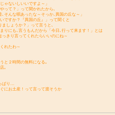
事じゃないしいいですよ～」
んやって？」って聞かれたから､
昔､そんな唄あったな～そっか､異国の丘な～」
いですか？『異国の丘』」って聞くと
りましょうか？」って言うと､
まりにも､言うもんだから「今日､行って来ます！」とは
はっきり言ってくれたらいいのにね～
でくれたわ～
うと２時間の無料になる｡
店｡
っぱり…
すぐにお土産！って言って渡そうか