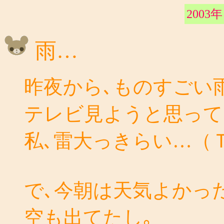
2003年
雨…
昨夜から､ものすごい
テレビ見ようと思って
私､雷大っきらい…（Ｔ
で､今朝は天気よかっ
空も出てたし｡