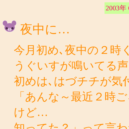
2003年
夜中に…
今月初め､夜中の２時
うぐいすが鳴いてる声
初めは､はづチチが気
「あんな～最近２時ご
けど…
知ってた？」って言わ