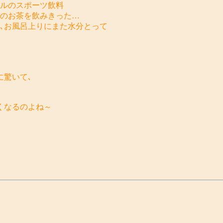
トルのスポーツ飲料
ルのお茶を飲みきった…
て､お風呂上りにまた水分とって
に驚いて､
くなるのよね～