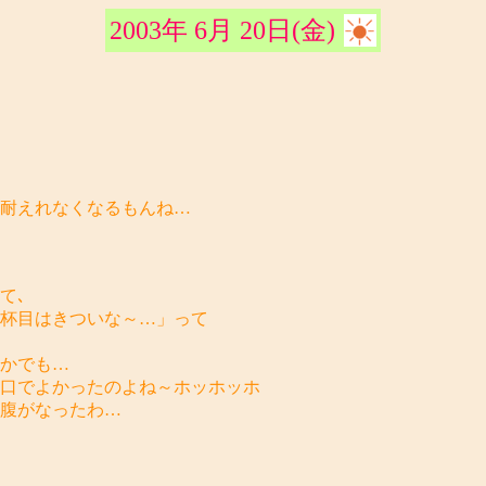
2003年 6月 20日(金)
は耐えれなくなるもんね…
て､
４杯目はきついな～…」って
かでも…
と口でよかったのよね～ホッホッホ
お腹がなったわ…