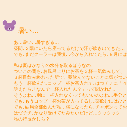
暑い…
あ…暑い…暑すぎる…
昼間､２階にいたら座ってるだけで汗が吹き出てきた…
でも､まだクーラーは我慢…今から入れてたら､８月に
私は夏はかなりの水分を取るほうなの｡
ついこの間も､お風呂上りにお茶を３杯一気飲みして、
３杯目飲み終わった所で、薬飲んでないことに気がつい
もう一杯飲んだ｡コップ一杯お茶入れて､はづチチに「
訴えたら､｢なんで一杯入れたん？」って聞かれた｡
そうよね…別に一杯入れなくってもいいのよね…半分と
でも､もうコップ一杯お茶が入ってるし｡薬飲むにはひ
でも､結局全部飲んだ私…横になったら､チャポンって
はづチチ､かなり受けてたみたいだけど…クックック
私の特技かしら？