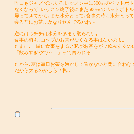
昨日もジャズダンスで､レッスン中に500㎜のペットボ
なくなって､レッスン終了後にまた500㎜のペットボト
帰ってきてから､また水分とって､食事の時も水分とっ
寝る前にお茶…かなり飲んでるわね～
逆にはづチチは水分をあまり取らない｡
食事の時も､コップのお茶がなくなる事はないのよ｡
たまに､一緒に食事をすると私がお茶をがぶ飲みするの
「飲みすぎやで～！」って言われる…
だから､夏は毎日お茶を沸かして置かないと間に合わな
だから太るのかしら？私…