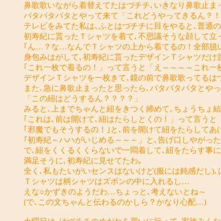
鼻歌歌いながら着替えてたはづチチ､いきなり鼻歌止ま
バタバタバタとやって来て「これどうやってきるん？！
テレビをみてた私は､ふとはづチチに目をやると､普通
初寿紀に貰ったＴシャツを着て､不思議そうな顔して立
｢ん…？な…なんでＴシャツの上から着てるの！全部脱
身包みはがして､初寿紀に貰ったデザインＴシャツだけ
｢これ一枚で着るの！」って言うと「え～～～～これ一
デザインＴシャツを一枚きて､鏡の前で鼻歌歌ってるは
また､急に鼻歌止まったと思ったら､バタバタバタとやっ
「この紐はどうするん？？？？」
みると､上までちゃんと紐をきつく締めて､ちょうちょ
｢これは､前は開けて､紐はたらしとくの！」って言うと
｢邪魔でもそうするの！｣と､前を開けて紐をたらしてあ
｢初寿紀～ハハがいじめる～～～」と､告げ口しやがっ
で､紐をくくるくくらないで一悶着して､紐をたらす事に
満足そうに､初寿紀に見せてたわ｡
全く､私もたいがいセンスはないけど(服には鈍感だし)
Ｔシャツは柄シャツはズボンの中に入れるし…
えな○かずきのようだわ…ちょっと､考えないとね～
(で､この文ちゃんと伝わるのかしら？かなり心配…)