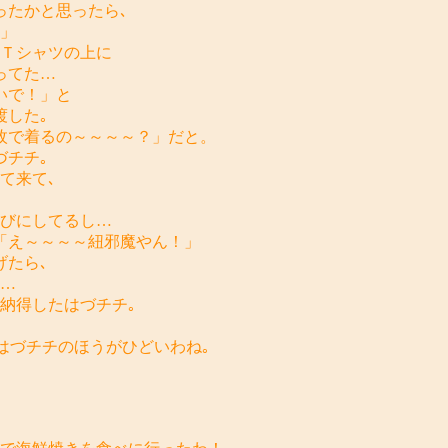
ったかと思ったら､
」
のＴシャツの上に
ってた…
いで！」と
渡した｡
枚で着るの～～～～？」だと。
づチチ｡
て来て､
結びにしてるし…
「え～～～～紐邪魔やん！」
げたら､
た…
納得したはづチチ｡
､はづチチのほうがひどいわね｡