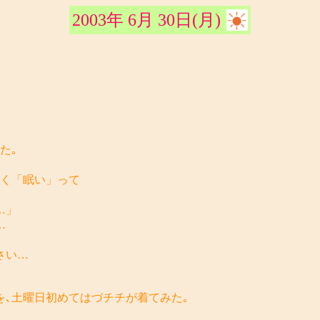
2003年 6月 30日(月)
た｡
よく「眠い」って
…」
…
さい…
を､土曜日初めてはづチチが着てみた｡