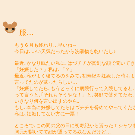
服…
もう６月も終わり…早いね～
今日は､いい天気だったから洗濯物も乾いたし♪
最近､かなり眠たい私に､はづチチが真剣な顔で聞いてき
「妊娠した？」私は､「？」
最近､私がよく寝てるのをみて｡初寿紀を妊娠した時も
言ってたのが蘇ったらしい…
「妊娠してたら､もうとっくに病院行って入院してるわ
って言うと､｢それもそうやな！」と､笑顔で答えてたわ
いきなり何を言い出すのやら｡
もし､本当に妊娠してたらはづチチを誉めてやってくだ
私は､妊娠してない方に一票！
ところで､この間の父の日に初寿紀から貰ったＴシャツ
胸元が開いてて紐が通ってる奴なんだけど…