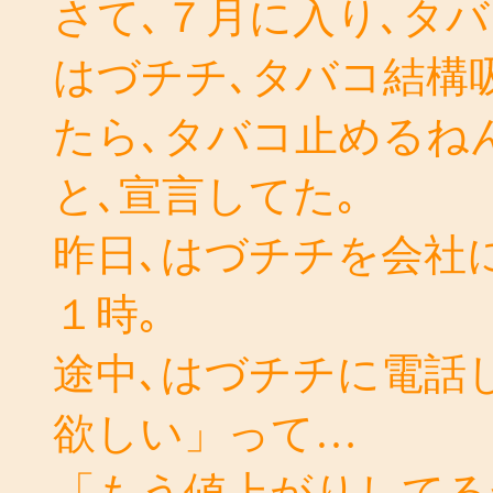
さて､７月に入り､タ
はづチチ､タバコ結構
たら､タバコ止めるね
と､宣言してた｡
昨日､はづチチを会社
１時｡
途中､はづチチに電話
欲しい」って…
「もう値上がりしてる