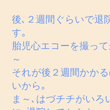
後､２週間ぐらいで退
す｡
胎児心エコーを撮って
～
それが後２週間かかる
いから｡
ま～､はづチチがいろ