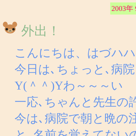
2003年
外出！
こんにちは、はづハ
今日は､ちょっと､病
Y(＾＾)Yわ～～～い
一応､ちゃんと先生の
今は､病院で朝と晩の
と､名前を覚えてない