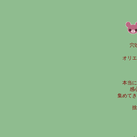
穴吹
オリエ
本当に
感
集めてき
捨