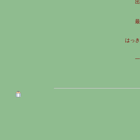
出
最
はっき
一