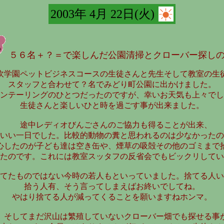
2003年 4月 22日(火)
５６名＋？＝で楽しんだ公園清掃とクローバー探し
学園ペットビジネスコースの生徒さんと先生そして教室の生
スタッフと合わせて？名でみどり町公園に出かけました。
ンテーリングのひとつだったのですが、幸いお天気も上々でし
生徒さんと楽しいひと時を過ごす事が出来ました。
途中レディオびんごさんのご協力も得ることが出来、
いい一日でした。比較的動物の糞と思われるのは少なかったの
心したのが子ども達は空き缶や、煙草の吸殻その他のゴミまで
たのです。これには教室スッタフの反省会でもビックリしてい
てたものではない今時の若人もといっていました。捨てる人い
拾う人有、そう言ってしまえばお終いでしてね。
やはり捨てる人が減ってくることを願いますねホンマ。
そしてまだ沢山は繁殖していないクローバー畑でも探せる事