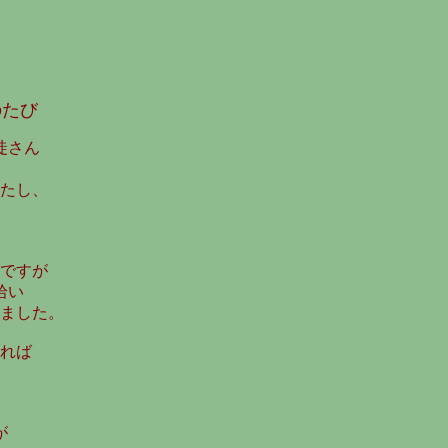
のたび
徒さん
たし、
ですが
拾い
ました。
れば
が