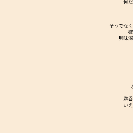
何だ
そうでなく
確
興味深
ど
鵜呑
いえ