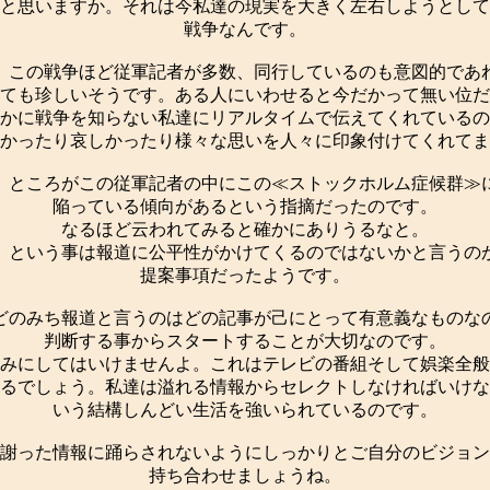
と思いますか。それは今私達の現実を大きく左右しようとして
戦争なんです。
この戦争ほど従軍記者が多数、同行しているのも意図的であ
ても珍しいそうです。ある人にいわせると今だかって無い位だ
かに戦争を知らない私達にリアルタイムで伝えてくれているの
かったり哀しかったり様々な思いを人々に印象付けてくれてま
ところがこの従軍記者の中にこの≪ストックホルム症候群≫
陥っている傾向があるという指摘だったのです。
なるほど云われてみると確かにありうるなと。
という事は報道に公平性がかけてくるのではないかと言うの
提案事項だったようです。
のみち報道と言うのはどの記事が己にとって有意義なものな
判断する事からスタートすることが大切なのです。
みにしてはいけませんよ。これはテレビの番組そして娯楽全般
るでしょう。私達は溢れる情報からセレクトしなければいけな
いう結構しんどい生活を強いられているのです。
謝った情報に踊らされないようにしっかりとご自分のビジョン
持ち合わせましょうね。