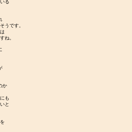
いる
れ
そうです。
は
すね。
に
が
のか
にも
いと
を