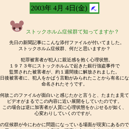
2003年 4月 4日(金)
ストックホルム症候群て知ってますか？
先日の新聞記事にこんな添付ファイルが付いてました。
ストックホルム症候群、何だと思いますか？
犯罪被害者が犯人に親近感を抱く心理状態。
１９７３年にストックホルムで起きた銀行強盗事件で
監禁された被害者が、約１週間後に解放されました。
日後被害者に、犯人をかばう言動がみられたことから有名にな
命名されたそうです。
何故このファイルが面白いと感じたかと言うと、たまたま見て
ビデオがまるでこの内容に近い展開をしていたのです。
この場合は逆に加害者が人質に心理状態をかぶせるが如く、
心変わりしていくのですが。
の症候群が今にわかに問題になっている場面が現実にあるので