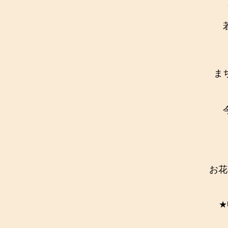
人
若
ま
お花
★