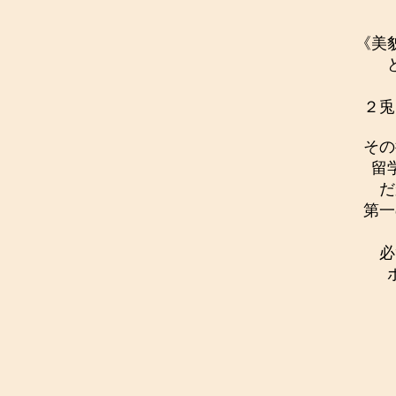
《美
２兎
その
留
だ
第一
必