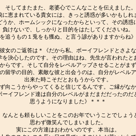
そしてまたまた、老婆心でこんなことを伝えました
貌に恵まれている貴女には、きっと誘惑が多いかもしれ
どうか、ホームシックになったからといって、その誘惑
負けないで、しっかりと目的をはたしてくださいね。
を追うもの１兎をも獲ぬ、と言う諺がありますからね
彼女のご返答は＊《だから私、ボーイフレンドとさよな
学を決心したのです。その理由はね、先生が言われたと
からです。そして自分をレベルアップさせることがま
の留学の目的、素敵な彼と出会うのは、自分がレベル
出来た時こそだとおもうからです。
ず向こうからやってくると信じてるんです。ご縁がなか
ボーイフレンド達は自分のレベルがまだまだだったのだ
思うようになりました》＊＊＊
なんとも頼もしいことをこのお年でいうことでしょう
思わず微笑んでしまいました。
実にこの方達はおわかいのです、本当は。