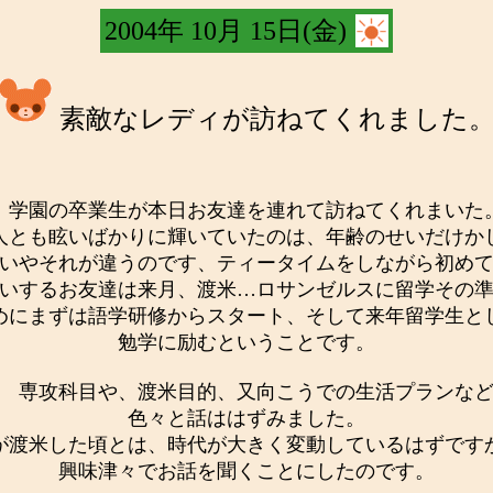
2004年 10月 15日(金)
素敵なレディが訪ねてくれました
学園の卒業生が本日お友達を連れて訪ねてくれまいた
人とも眩いばかりに輝いていたのは、年齢のせいだけか
いやそれが違うのです、ティータイムをしながら初め
いするお友達は来月、渡米…ロサンゼルスに留学その
めにまずは語学研修からスタート、そして来年留学生と
勉学に励むということです。
専攻科目や、渡米目的、又向こうでの生活プランな
色々と話ははずみました。
が渡米した頃とは、時代が大きく変動しているはずです
興味津々でお話を聞くことにしたのです。