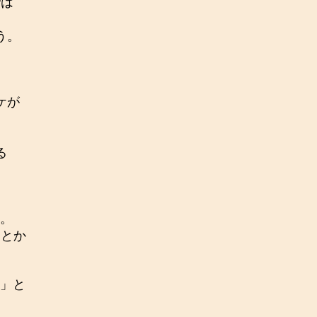
では
う。
ケが
る
。
るとか
」と