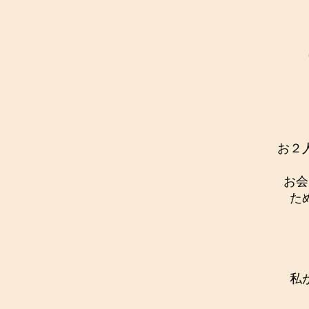
お２
お会
た
私