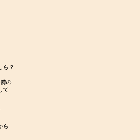
。
。
しら？
て
準備の
して
ど
から