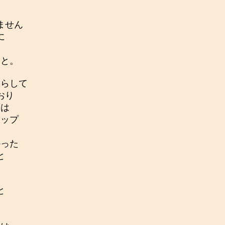
。
ません
に
》と。
らして
おり
ずは
アップ
った
と
と