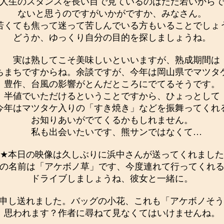
生のスタンスを長い目で見ているのはただ若いから
ないと思うのですがいかがですか、みなさん。
くても焦って迷って苦しんでいる方もいることでしょ
どうか、ゆっくり自分の目的を探しましょうね。
実は熟してこそ美味しいといいますが、熟成期間は
ちまちですからね。余談ですが、今年は岡山県でマツタ
豊作、台風の影響がとんだところにでてるそうです。
半値でいただけるということですから、ひょっとして
今年はマツタケ入りの「すき焼き」などを振舞ってくれ
お知りあいがでてくるかもしれません。
私も出会いたいです、熊サンではなくて…
★本日の映像は久しぶりに浜中さんが送ってくれました
の名前は「アケボノ草」です、今度連れて行ってくれ
ドライブしましょうね、彼女と一緒に。
申し送れました。バッグの小花、これも「アケボノそう
思われます？作者に尋ねて見なくてはいけませんね。