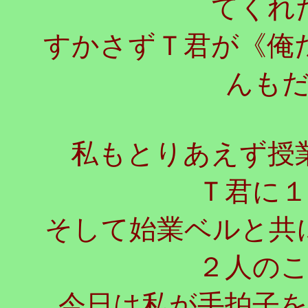
てくれ
すかさずＴ君が《俺
んも
私もとりあえず授業
Ｔ君に
そして始業ベルと共
２人の
今日は私が手拍子