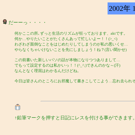
2002年 
だーーっ・・・・
何かここの所､ずっと生活のリズムが狂っております、aktです。
何か…やりたいことがたくさんあって忙しいよー！！(>_<)
わざわざ面倒なことをはじめたりしてしまうのが私の悪いくせ…
やらなくちゃいけないことを先にしましょう！ね？(言い聞かせ)
この前書いた新しいパソの話が本物になりつつありまして…
でもって設定するのは私かいっ！！(^_^;)できんのかな～(汗)
なんとなく理屈はわかるんだけどね。
今日は皆さんのところにお邪魔して書きこしてこよう…忘れ去られそうだ
↑鉛筆マークを押すと日記にレスを付ける事ができます