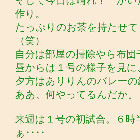
そして今日は晴れ！ かい
作り。
たっぷりのお茶を持たせて
（笑）
自分は部屋の掃除やら布団干
昼からは１号の様子を見に
夕方はありりんのバレーの
ああ、何やってるんだか。
来週は１号の初試合。６時
ぁ････