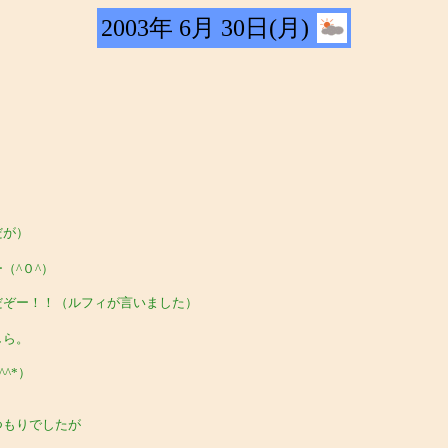
2003年 6月 30日(月)
だが）
（^０^）
だぞー！！（ルフィが言いました）
しら。
^*）
つもりでしたが