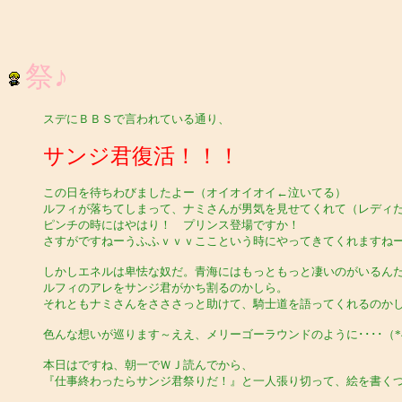
祭♪
スデにＢＢＳで言われている通り、
サンジ君復活！！！
この日を待ちわびましたよー（オイオイオイ←泣いてる）
ルフィが落ちてしまって、ナミさんが男気を見せてくれて（レディ
ピンチの時にはやはり！ プリンス登場ですか！
さすがですねーうふふｖｖｖここという時にやってきてくれますねー
しかしエネルは卑怯な奴だ。青海にはもっともっと凄いのがいるん
ルフィのアレをサンジ君がかち割るのかしら。
それともナミさんをさささっと助けて、騎士道を語ってくれるのか
色んな想いが巡ります～ええ、メリーゴーラウンドのように････（*^
本日はですね、朝一でＷＪ読んでから、
『仕事終わったらサンジ君祭りだ！』と一人張り切って、絵を書く