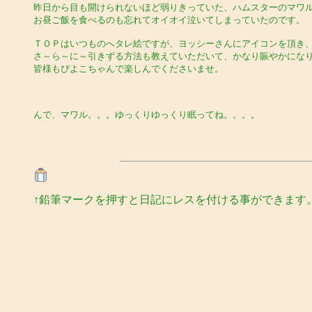
昨日から目も開けられないほど弱りきっていた、ハムスターのマワ
お昼ご飯を食べるのも忘れてオイオイ泣いてしまっていたのです。
ＴＯＰはいつものへタレ絵ですが、ヨッシーさんにアイコンを頂き
さ～ら～に～引きずる方法も教えていただいて、かなり賑やかになり
皆様もぴよこちゃんで楽しんでくださいませ。
んで、マワル。。。ゆっくりゆっくり眠ってね。。。。
↑鉛筆マークを押すと日記にレスを付ける事ができます