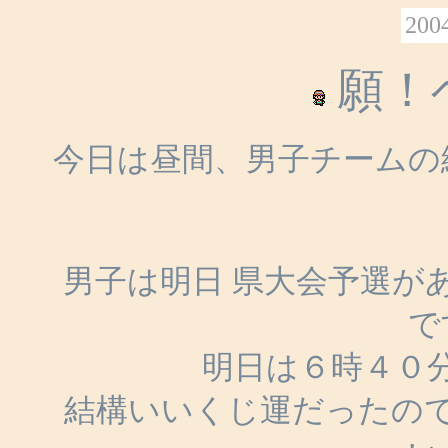
2004
願！
今日は昼間、男子チームの
男子は明日 県大会予選が
で
明日は６時４０分出
結構いいくじ運だったの