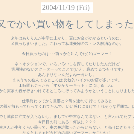
2004/11/19 (Fri)
又でかい買い物をしてしまった
来年はありりんが中学に上がり、更にお金がかかるというのに。
又買っちまいました。これって私達夫婦のストレス解消なのか。
今日買ったのは･･･前々から叫んでた(？)ズーマー！
ネトオクションで、いろいろ中古を探してたりしたんだけど
実用性のないスクーターってことで(いえ、褒めてるつもりです)
あんまりないんだよねー高いし。
まぁうちの住んでるところは 比較的バイクのお店が多いです。
１時間も走ったら「すＯかサーキット」につけるしね。
から実家の親が行きつけてるところに行ってみようかということになりまし
仕事終わってから旦那と２号を連れて 行ってみると
の親が前もって行ってくれてたんで、いい感じにまけてくれそうな雰囲気。(
でも滅多に注文が入らないし、ましてや中古なんて出ない、と言われてたブ
今日目の前にある！何故に？？？
生さんが半年くらい乗って、車の免許取ったからいらない、と売りにきたそ
なんともまぁピカピカの黒いズーマー。かこいい！