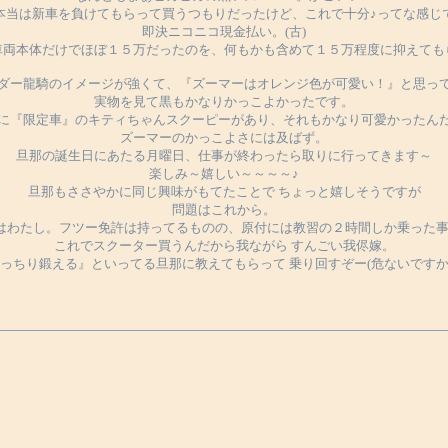
本当は新車を負けてもらって買うつもりだったけど、これで十分♪ってな感じ
即決ニコニコ現金払い。(古)
車両本体だけでほぼ１５万だったのを、何もかも含めて１５万程度に抑えても
ダー龍騎のイメージが強くて、『ズーマーはオレンジ色が可愛い！』と思っ
実物を見て黒もかなりかっこよかったです。
に『限定車』のキティちゃんスクーピーがあり、それもかなり可愛かったん
ズーマーのかっこよさには及ばず。
旦那の誕生日にあたる月曜日、仕事が終わったら取りに行ってきます～
楽しみ～嬉しい～～～～♪
旦那もささやかに同じ興味がもてたことで ちょっと嬉しそうですが
問題はこれから。
･･･実はわたし。フツー免許は持ってるものの、原付には教習の２時間しか乗った事
これでスクーター買うんだから我ながら すんごい我侭嫁。
っちり鍛える』といってる旦那に教えてもらって 乗り回すぞー(危ないです