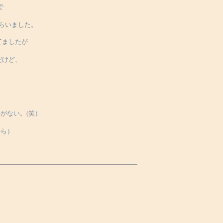
で
らいました。
てましたが
だけど、
がない。(笑）
から）