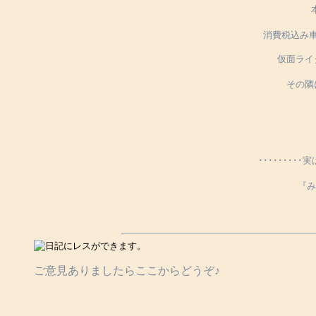
消費税込み
仮面ライ
その隣
･･････
『み
ご意見ありましたらここからどうぞ♪