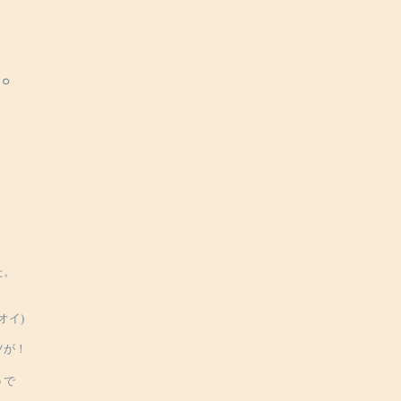
。
た。
オイ)
ツが！
うで