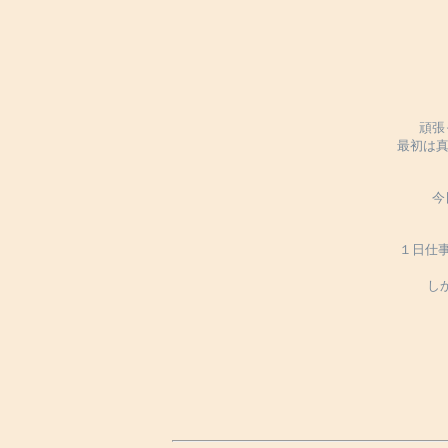
頑張
最初は真
今
１日仕
し