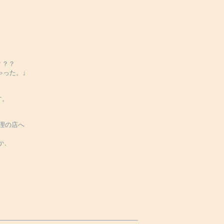
？？？
ゃった。↓
す。
理の店へ
か、