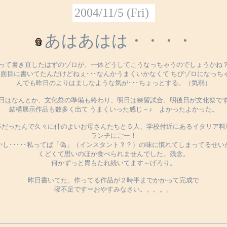
2004/11/5 (Fri)
あはあはは・・・・
って書き直したはずのゾロが、一体どうしてこうなっちゃうのでしょうかね
面目に書いてたんだけどねぇ･･･なんかうまくいかなくて ちびゾロになっち
んでも昨日のよりはましなような気が･･･ちょっとする。（気弱）
日はなんとか、文化祭の準備も終わり、明日は練習試合、明後日が文化祭で
結構展示作品も数多く出て うまくいった感じ～♪ よかったよかった。
事だったんで久々に仲のよいお母さんたちと５人、学校付近にあるイタリア料
ランチにごー！
かし･････私ってば「偽」（インスタント？？）の味に慣れてしまってるせい
くどくて思いのほか食べられませんでした。残念。
何かずっと胃もたれ続いてます～げろり。
昨日書いてた、作ってる作品が２時半までかかって完成で
寝不足ですーおやすみなさい。。。。。