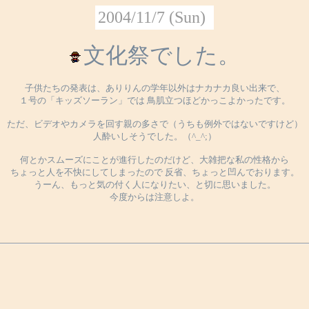
2004/11/7 (Sun)
文化祭でした。
子供たちの発表は、ありりんの学年以外はナカナカ良い出来で、
１号の「キッズソーラン」では 鳥肌立つほどかっこよかったです。
ただ、ビデオやカメラを回す親の多さで（うちも例外ではないですけど）
人酔いしそうでした。（^_^;）
何とかスムーズにことが進行したのだけど、大雑把な私の性格から
ちょっと人を不快にしてしまったので 反省、ちょっと凹んでおります。
うーん、もっと気の付く人になりたい、と切に思いました。
今度からは注意しよ。