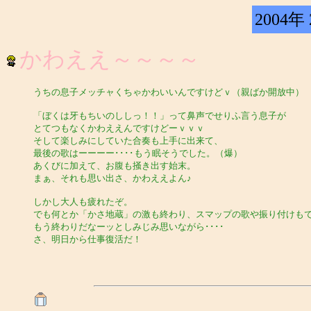
2004年
かわええ～～～～
うちの息子メッチャくちゃかわいいんですけどｖ（親ばか開放中）
「ぼくは牙もちいのししっ！！」って鼻声でせりふ言う息子が
とてつもなくかわええんですけどーｖｖｖ
そして楽しみにしていた合奏も上手に出来て、
最後の歌はーーーー････もう眠そうでした。（爆）
あくびに加えて、お腹も掻き出す始末。
まぁ、それも思い出さ、かわええよん♪
しかし大人も疲れたぞ。
でも何とか「かさ地蔵」の激も終わり、スマップの歌や振り付けも
もう終わりだなーッとしみじみ思いながら････
さ、明日から仕事復活だ！