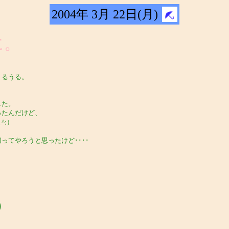
2004年 3月 22日(月)
に。
うるうる。
した。
ったんだけど、
^;）
てやろうと思ったけど････
）