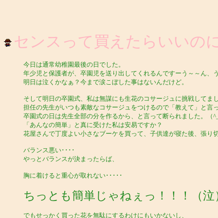
センスって買えたらいいの
今日は通常幼稚園最後の日でした。
年少児と保護者が、卒園児を送り出してくれるんですーう～～ん、
明日は泣くかなぁ？今まで涙こぼした事はないんだけど。
そして明日の卒園式、私は無謀にも生花のコサージュに挑戦してま
担任の先生がいつも素敵なコサージュをつけるので「教えて」と言
卒園式の日は先生全部の分を作るから、と言って断られました。（^_
「あんなの簡単」と真に受けた私は安易ですか？
花屋さんで丁度よい小さなブーケを買って、子供達が寝た後、張り切っ
バランス悪い････
やっとバランスが決まったらば、
胸に着けると重心が取れない･････
ちっとも簡単じゃねぇっ！！！（泣
でもせっかく買った花を無駄にするわけにもいかないし、