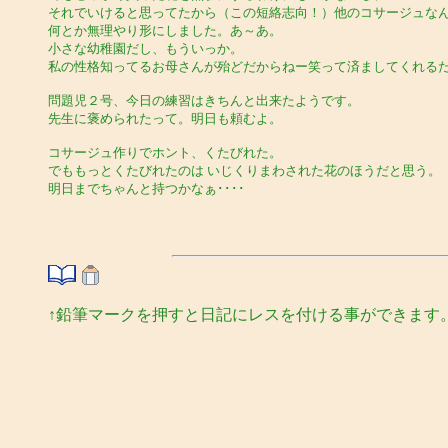
それでいけると思ってたから（この短絡志向！）他のコサージュな
何とか無理やり形にしました。あ～あ。
小さな幼稚園だし、もういっか。
私の性格知ってるお母さんが殆どだからねー笑って済ましてくれるだ
問題児２号、今日の練習はきちんと出来たようです。
先生に褒められたって。明日も頼むよ。
コサージュ作りでホント、くたびれた。
でももっとくたびれたのは いじくりまわされた花のほうだと思う。
明日までちゃんと持つかなぁ････
↑鉛筆マークを押すと日記にレスを付ける事ができます