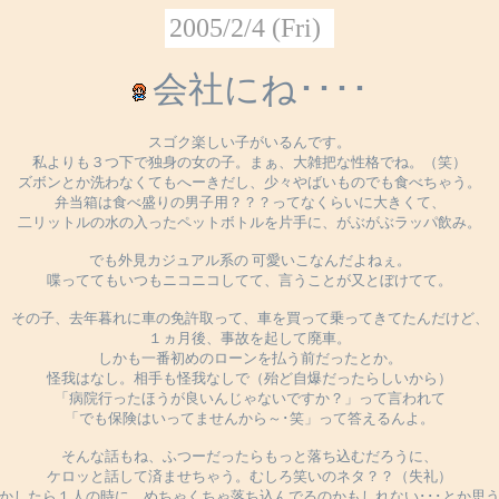
2005/2/4 (Fri)
会社にね････
スゴク楽しい子がいるんです。
私よりも３つ下で独身の女の子。まぁ、大雑把な性格でね。（笑）
ズボンとか洗わなくてもへーきだし、少々やばいものでも食べちゃう。
弁当箱は食べ盛りの男子用？？？ってなくらいに大きくて、
二リットルの水の入ったペットボトルを片手に、がぶがぶラッパ飲み。
でも外見カジュアル系の 可愛いこなんだよねぇ。
喋っててもいつもニコニコしてて、言うことが又とぼけてて。
その子、去年暮れに車の免許取って、車を買って乗ってきてたんだけど、
１ヵ月後、事故を起して廃車。
しかも一番初めのローンを払う前だったとか。
怪我はなし。相手も怪我なしで（殆ど自爆だったらしいから）
「病院行ったほうが良いんじゃないですか？」って言われて
「でも保険はいってませんから～･笑」って答えるんよ。
そんな話もね、ふつーだったらもっと落ち込むだろうに、
ケロッと話して済ませちゃう。むしろ笑いのネタ？？（失礼）
かしたら１人の時に、めちゃくちゃ落ち込んでるのかもしれない･･･とか思