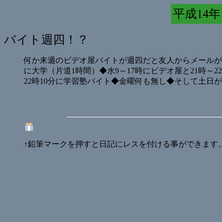
平成14年 
バイト週四！？
何か来週のビデオ屋バイトが週四だと友人からメールが。こ
に大学（片道1時間）◆水9～17時にビデオ屋と21時～2
22時10分に学習塾バイト◆金曜何も無し◆そして土日
↑鉛筆マークを押すと日記にレスを付ける事ができます