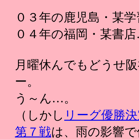
０３年の鹿児島・某学
０４年の福岡・某書店
月曜休んでもどうせ阪
ー。
う～ん…。
（しかし
リーグ優勝決
第７戦
は、雨の影響で